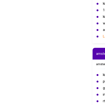
k
1
k
w
a
L
amst
amste
k
p
g
i
r