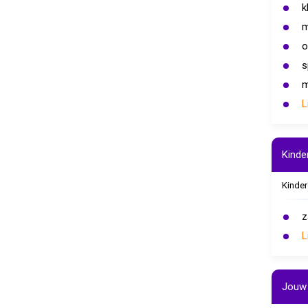
k
m
o
s
m
L
Kinde
Kinder
z
L
Jouw 