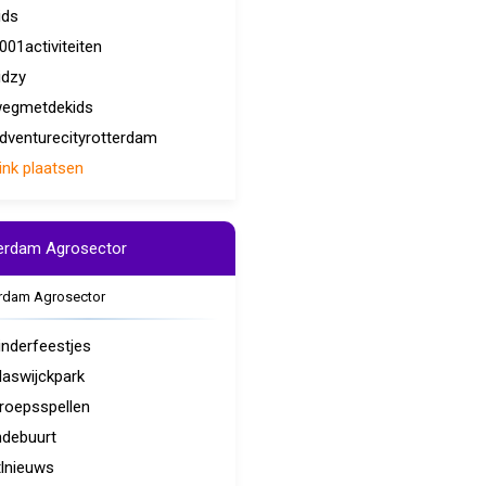
ids
001activiteiten
idzy
egmetdekids
dventurecityrotterdam
ink plaatsen
erdam Agrosector
rdam Agrosector
inderfeestjes
laswijckpark
roepsspellen
ndebuurt
tlnieuws