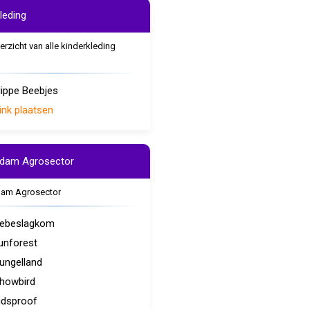
leding
erzicht van alle kinderkleding
ippe Beebjes
ink plaatsen
rdam Agrosector
dam Agrosector
ebeslagkom
unforest
ungelland
howbird
idsproof