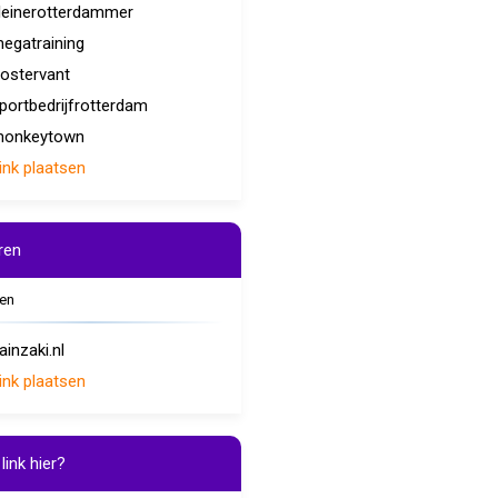
leinerotterdammer
egatraining
ostervant
portbedrijfrotterdam
onkeytown
ink plaatsen
ren
en
ainzaki.nl
ink plaatsen
link hier?