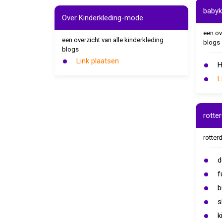
babyk
Over Kinderkleding-mode
een ov
een overzicht van alle kinderkleding
blogs
blogs
Link plaatsen
H
L
rotte
rotter
d
f
b
s
k