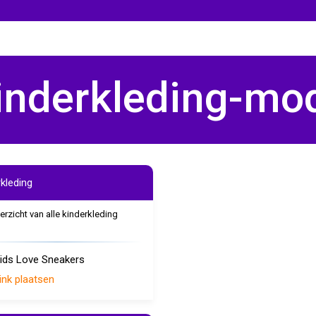
inderkleding-mo
rkleding
erzicht van alle kinderkleding
ids Love Sneakers
ink plaatsen