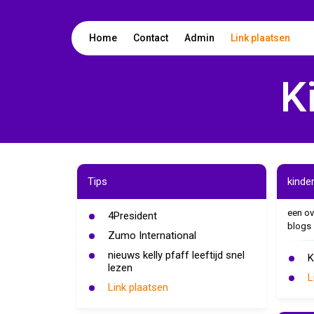
Home
Contact
Admin
Link plaatsen
K
Tips
kinde
een ov
4President
blogs
Zumo International
nieuws kelly pfaff leeftijd snel
K
lezen
L
Link plaatsen